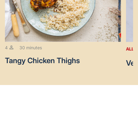
4
30 minutes
ALL 
Tangy Chicken Thighs
Veg