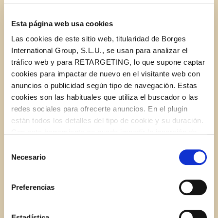
Esta página web usa cookies
1 large leek
Las cookies de este sitio web, titularidad de Borges
International Group, S.L.U., se usan para analizar el
1 tablespoon butter
tráfico web y para RETARGETING, lo que supone captar
cookies para impactar de nuevo en el visitante web con
1.7 oz Borges Natura walnut milk
anuncios o publicidad según tipo de navegación. Estas
cookies son las habituales que utiliza el buscador o las
4 large potatoes
redes sociales para ofrecerte anuncios. En el plugin
están todos los detalles del tipo de cookie y su duración.
Con esta herramienta se puede impedir la inserción de
4 tablespoons STAR Extra Virgin Olive Oil
estas cookies. En el
enlace a la política de Cookies
de
Selección
la web aparece cómo evitar las cookies en el navegador.
Necesario
de
Salt and pepper
Si se desea ver otra vez esta notificación navegar en
consentimiento
privado y aparecerá de nuevo. Le informamos que aún
Preferencias
no habiendo aceptado las cookies de analytics, Google
2.8 oz crushed walnuts
permite conocer algunos hábitos de navegación que no le
identifican de ninguna forma.
Estadística