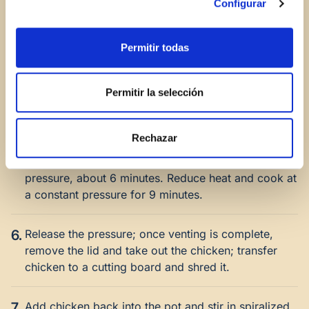
3.
Add bay leaf and layer the chicken breasts over the
Configurar
vegetables. Stir in chicken broth and apple cider
vinegar.
Permitir todas
4.
Cover pressure cooker with the lid and lock it.
Check the owner’s manual or recipe booklet to see
Permitir la selección
exactly what the pressure-cooker manufacturer
recommends.
Rechazar
5.
Start cooking over high heat until you reach
pressure, about 6 minutes. Reduce heat and cook at
a constant pressure for 9 minutes.
6.
Release the pressure; once venting is complete,
remove the lid and take out the chicken; transfer
chicken to a cutting board and shred it.
7.
Add chicken back into the pot and stir in spiralized