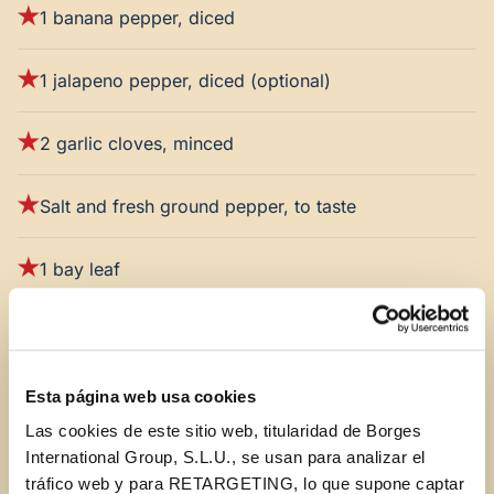
1 banana pepper, diced
1 jalapeno pepper, diced (optional)
2 garlic cloves, minced
Salt and fresh ground pepper, to taste
1 bay leaf
1 pound boneless skinless chicken breasts,
seasoned with salt and pepper or your choice of
seasonings
Esta página web usa cookies
Las cookies de este sitio web, titularidad de Borges
6 cups low sodium fat free chicken broth
International Group, S.L.U., se usan para analizar el
tráfico web y para RETARGETING, lo que supone captar