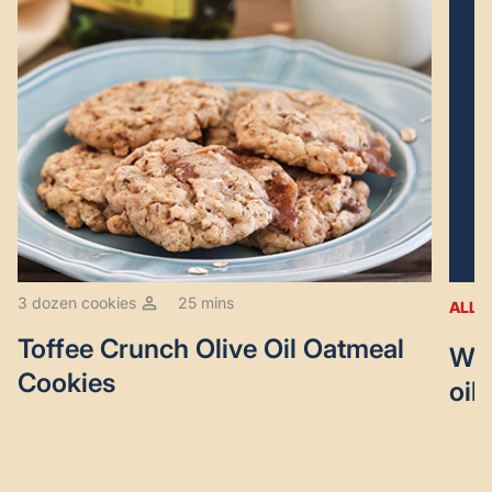
3 dozen cookies
25 mins
ALL 
Toffee Crunch Olive Oil Oatmeal
Wan
Cookies
oil