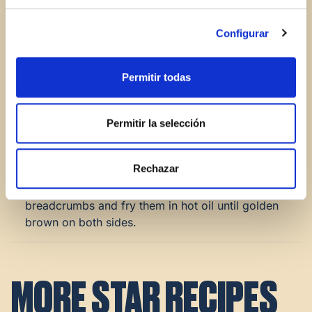
2.
Add the finely chopped garlic and parsley together
with the grated onion. Then, add the egg, salt and
Configurar
pepper and mix it all very well with a fork or your
hands.
Permitir todas
3.
Add the breadcrumbs and continue working with
your hands until the mixture is a compact dough
Permitir la selección
that you can shape. Let the dough rest in the
refrigerator for an hour or two.
Rechazar
4.
Finally, shape the hamburgers, roll them in
breadcrumbs and fry them in hot oil until golden
brown on both sides.
MORE STAR RECIPES