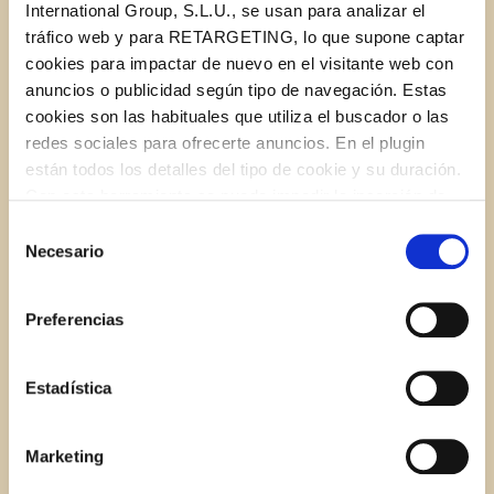
1 small garlic clove
International Group, S.L.U., se usan para analizar el
tráfico web y para RETARGETING, lo que supone captar
cookies para impactar de nuevo en el visitante web con
½ small onion
anuncios o publicidad según tipo de navegación. Estas
cookies son las habituales que utiliza el buscador o las
STAR® Light Tasting Olive Oil
redes sociales para ofrecerte anuncios. En el plugin
están todos los detalles del tipo de cookie y su duración.
Con esta herramienta se puede impedir la inserción de
Salt
estas cookies. En el
enlace a la política de Cookies
de
Selección
la web aparece cómo evitar las cookies en el navegador.
Necesario
de
Pepper
Si se desea ver otra vez esta notificación navegar en
consentimiento
privado y aparecerá de nuevo. Le informamos que aún
Preferencias
no habiendo aceptado las cookies de analytics, Google
INSTRUCTIONS
permite conocer algunos hábitos de navegación que no le
identifican de ninguna forma.
Estadística
1.
Chop up the tuna as much as you can.
Marketing