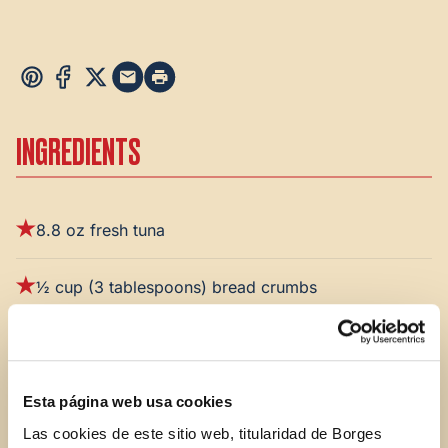
INGREDIENTS
8.8 oz fresh tuna
½ cup (3 tablespoons) bread crumbs
1 egg
1 tablespoon of parsley
Esta página web usa cookies
Las cookies de este sitio web, titularidad de Borges