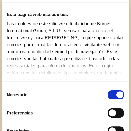
1 pint grape tomatoes
Esta página web usa cookies
Las cookies de este sitio web, titularidad de Borges
About 24 (10-inches long) wooden skewers
International Group, S.L.U., se usan para analizar el
tráfico web y para RETARGETING, lo que supone captar
2 tablespoons thin strips of fresh basil
cookies para impactar de nuevo en el visitante web con
anuncios o publicidad según tipo de navegación. Estas
Drizzle of
STAR Extra Virgin Olive Oil
cookies son las habituales que utiliza el buscador o las
redes sociales para ofrecerte anuncios. En el plugin
están todos los detalles del tipo de cookie y su duración.
Drizzle of
STAR Balsamic Vinegar
Con esta herramienta se puede impedir la inserción de
estas cookies. En el
enlace a la política de Cookies
de
Selección
la web aparece cómo evitar las cookies en el navegador.
Necesario
de
INSTRUCTIONS
Si se desea ver otra vez esta notificación navegar en
consentimiento
privado y aparecerá de nuevo. Le informamos que aún
Preferencias
no habiendo aceptado las cookies de analytics, Google
permite conocer algunos hábitos de navegación que no le
1.
Cook tortellini according to the package
identifican de ninguna forma.
Estadística