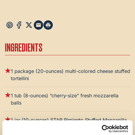
INGREDIENTS
1 package (20-ounces) multi-colored cheese stuffed
tortellini
1 tub (8-ounces) “cherry-size” fresh mozzarella
balls
1 jar (10-ounces)
STAR Pimiento Stuffed Manzanilla
Olives