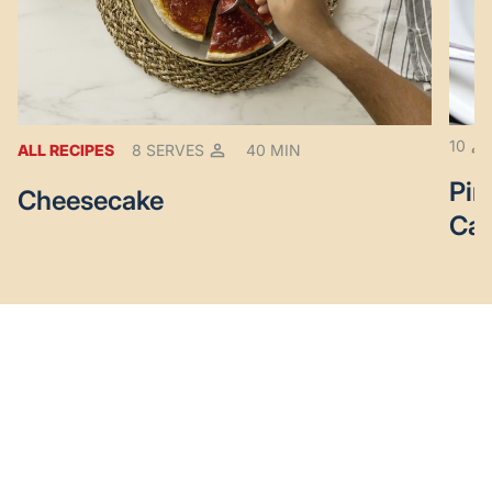
10
ALL RECIPES
8 SERVES
40 MIN
Pin
Cheesecake
Ca