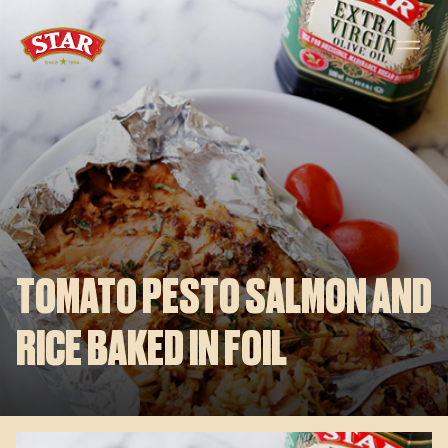
Skip to content
TOMATO PESTO SALMON AND
RICE BAKED IN FOIL