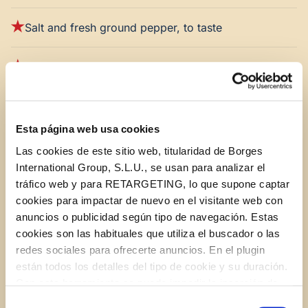
Salt and fresh ground pepper, to taste
STAR Extra Virgin Olive Oil
½-cup sun-dried tomato pesto
Esta página web usa cookies
2 garlic cloves, minced
Las cookies de este sitio web, titularidad de Borges
International Group, S.L.U., se usan para analizar el
6 sprigs fresh thyme
tráfico web y para RETARGETING, lo que supone captar
cookies para impactar de nuevo en el visitante web con
anuncios o publicidad según tipo de navegación. Estas
cookies son las habituales que utiliza el buscador o las
INSTRUCTIONS
redes sociales para ofrecerte anuncios. En el plugin
están todos los detalles del tipo de cookie y su duración.
Con esta herramienta se puede impedir la inserción de
1.
Preheat oven to 400F.
estas cookies. En el
enlace a la política de Cookies
de
Selección