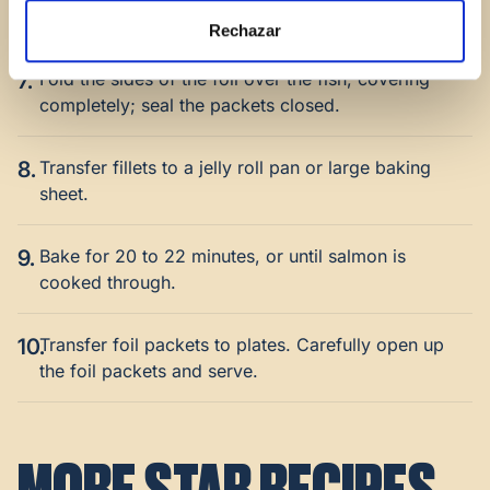
thyme over fillets.
Rechazar
7.
Fold the sides of the foil over the fish, covering
completely; seal the packets closed.
8.
Transfer fillets to a jelly roll pan or large baking
sheet.
9.
Bake for 20 to 22 minutes, or until salmon is
cooked through.
10.
Transfer foil packets to plates. Carefully open up
the foil packets and serve.