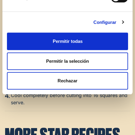
brown sugar with a wooden spoon until mixed well.
Add the egg and vanilla and mix to combine. Stir in
the salt and flour and mix until all of the dry
Configurar
ingredients are incorporated. Mix in the chocolate
chips and toffee chips (reserving 1 Tbsp. of each.)
Permitir todas
3.
Spread the dough into the prepared baking dish and
spread evenly with a spatula. Sprinkle the remaining
Permitir la selección
chocolate chips and toffee chips evenly over the
top. Bake in a 350 degree oven for 22-25 minutes,
until the top is golden brown.
Rechazar
4.
Cool completely before cutting into 16 squares and
serve.