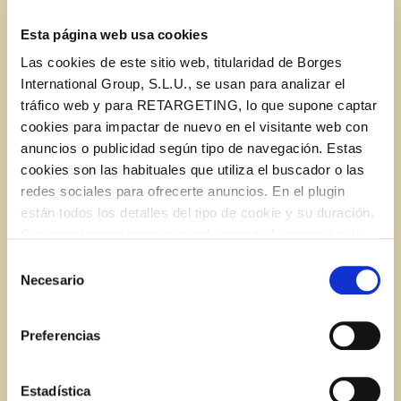
Esta página web usa cookies
1,32 US gal Borges extra-virgin olive oil
Las cookies de este sitio web, titularidad de Borges
International Group, S.L.U., se usan para analizar el
1,05 US gal Borges walnut drink
tráfico web y para RETARGETING, lo que supone captar
cookies para impactar de nuevo en el visitante web con
1¾ oz grated Parmesan cheese
anuncios o publicidad según tipo de navegación. Estas
cookies son las habituales que utiliza el buscador o las
½ spoonful of nutmeg
redes sociales para ofrecerte anuncios. En el plugin
están todos los detalles del tipo de cookie y su duración.
Con esta herramienta se puede impedir la inserción de
Salt and pepper to taste
estas cookies. En el
enlace a la política de Cookies
de
Selección
la web aparece cómo evitar las cookies en el navegador.
Necesario
de
Si se desea ver otra vez esta notificación navegar en
consentimiento
INSTRUCTIONS
privado y aparecerá de nuevo. Le informamos que aún
Preferencias
no habiendo aceptado las cookies de analytics, Google
permite conocer algunos hábitos de navegación que no le
identifican de ninguna forma.
Estadística
1.
Warm a little olive oil in a frying pan, add the