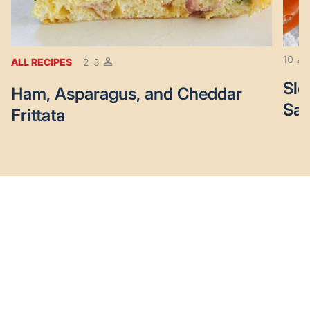
10
ALL RECIPES
2-3
Slo
Ham, Asparagus, and Cheddar
Sa
Frittata