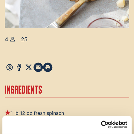
4
25
INGREDIENTS
1 lb 12 oz fresh spinach
1¾ oz flour