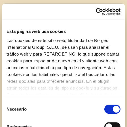
1/4 cup feta cheese
2 tsp. dried oregano
Esta página web usa cookies
Las cookies de este sitio web, titularidad de Borges
1 tsp. garlic powder
International Group, S.L.U., se usan para analizar el
tráfico web y para RETARGETING, lo que supone captar
1/2 tsp. salt
cookies para impactar de nuevo en el visitante web con
anuncios o publicidad según tipo de navegación. Estas
cookies son las habituales que utiliza el buscador o las
1/2 tsp. black pepper
redes sociales para ofrecerte anuncios. En el plugin
están todos los detalles del tipo de cookie y su duración.
2 Tbsp. toasted pine nuts
Con esta herramienta se puede impedir la inserción de
estas cookies. En el
enlace a la política de Cookies
de
Selección
1/3 cup
STAR Red Wine Vinegar
la web aparece cómo evitar las cookies en el navegador.
Necesario
de
Si se desea ver otra vez esta notificación navegar en
consentimiento
privado y aparecerá de nuevo. Le informamos que aún
1/3 cup
STAR Extra Virgin Olive Oil
Preferencias