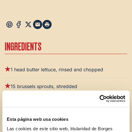
INGREDIENTS
1 head butter lettuce, rinsed and chopped
15 brussels sprouts, shredded
1 pomegranate, seeded
Esta página web usa cookies
1 navel orange, peeled and segmented
Las cookies de este sitio web, titularidad de Borges