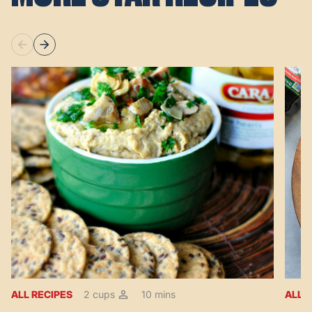
ALL RECIPES
2 cups
10 mins
ALL 