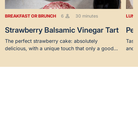
BREAKFAST OR BRUNCH
6
30 minutes
LUNC
Strawberry Balsamic Vinegar Tart
Pea
The perfect strawberry cake: absolutely
Tasty
delicious, with a unique touch that only a good
and b
balsamic vinegar can provide.