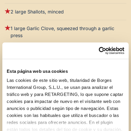
2 large Shallots, minced
1 large Garlic Clove, squeezed through a garlic
press
3/4 cup White Wine, like Pinot Grigio
1 whole Lemon, zested
Esta página web usa cookies
Las cookies de este sitio web, titularidad de Borges
3 Tbsp. Lemon Juice, or more to taste
International Group, S.L.U., se usan para analizar el
tráfico web y para RETARGETING, lo que supone captar
cookies para impactar de nuevo en el visitante web con
1 tTbsp.
STAR Capers
, rinsed
anuncios o publicidad según tipo de navegación. Estas
cookies son las habituales que utiliza el buscador o las
1 Tbsp. minced fresh Parsley
redes sociales para ofrecerte anuncios. En el plugin
están todos los detalles del tipo de cookie y su duración.