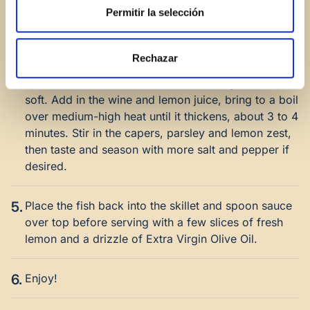
the second batch. Keep the tilapia warm by
Permitir la selección
covering loosely with foil.
Rechazar
4.
Add the minced shallots and garlic to the same pan
and cook for 2 to 3 minutes or until fragrant and
soft. Add in the wine and lemon juice, bring to a boil
over medium-high heat until it thickens, about 3 to 4
minutes. Stir in the capers, parsley and lemon zest,
then taste and season with more salt and pepper if
desired.
5.
Place the fish back into the skillet and spoon sauce
over top before serving with a few slices of fresh
lemon and a drizzle of Extra Virgin Olive Oil.
6.
Enjoy!