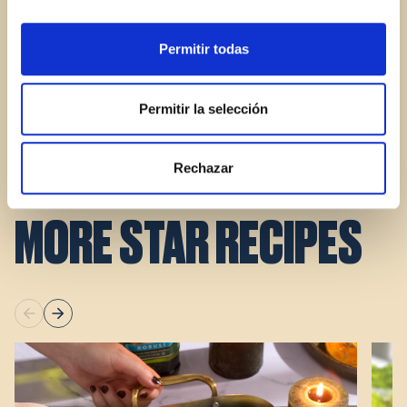
Cook it through, flipping halfway, and repeat until
you’ve used all the batter.
Permitir todas
3.
Serve the pancakes with your favorite toppings: a
teaspoon of honey and a handful of nuts,
Permitir la selección
blueberries, for example. Garnish with a fresh mint
leaf if you like.
Rechazar
MORE STAR RECIPES