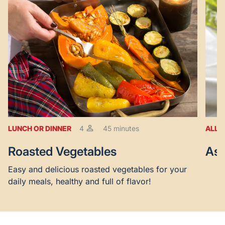
LUNCH OR DINNER
4
45 minutes
ALL 
Roasted Vegetables
Asp
Easy and delicious roasted vegetables for your
daily meals, healthy and full of flavor!