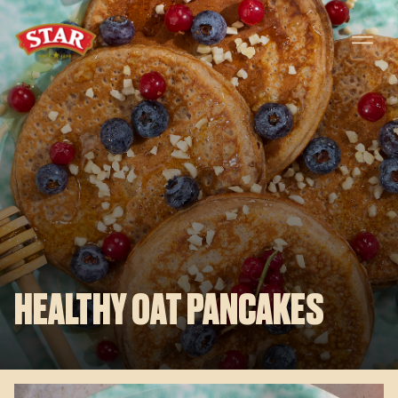
Skip to content
HEALTHY OAT PANCAKES