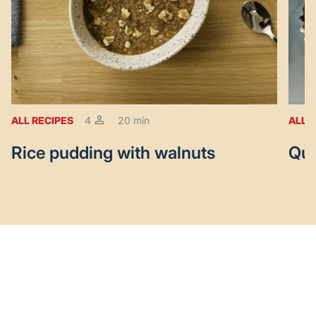
ALL RECIPES
4
20 min
ALL 
Rice pudding with walnuts
Qui