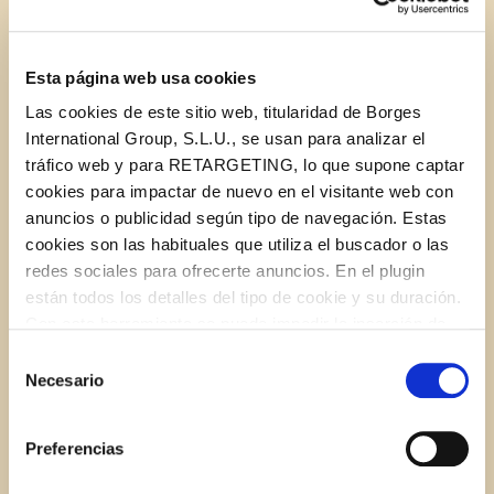
½ lime or lemon (add more to taste)
Esta página web usa cookies
1 tbsp
STAR Extra Virgin Olive Oil
Las cookies de este sitio web, titularidad de Borges
International Group, S.L.U., se usan para analizar el
Fresh cilantro
tráfico web y para RETARGETING, lo que supone captar
cookies para impactar de nuevo en el visitante web con
Salt and pepper to taste
anuncios o publicidad según tipo de navegación. Estas
cookies son las habituales que utiliza el buscador o las
1/2 tbsp
STAR Olive Oil Infused with Lemon Peel
redes sociales para ofrecerte anuncios. En el plugin
están todos los detalles del tipo de cookie y su duración.
Con esta herramienta se puede impedir la inserción de
estas cookies. En el
enlace a la política de Cookies
de
Selección
INSTRUCTIONS
la web aparece cómo evitar las cookies en el navegador.
Necesario
de
Si se desea ver otra vez esta notificación navegar en
consentimiento
privado y aparecerá de nuevo. Le informamos que aún
Preferencias
1.
Finely chop the onion. Remove the seeds and dice
no habiendo aceptado las cookies de analytics, Google
both tomatoes. Chop roughly a teaspoon of cilantro
permite conocer algunos hábitos de navegación que no le