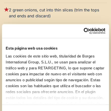
2 green onions, cut into thin slices (trim the tops
and ends and discard)
3 garlic cloves, minced
¼ cup chopped fresh parsley
Esta página web usa cookies
Las cookies de este sitio web, titularidad de Borges
1 teaspoon Italian seasoning
International Group, S.L.U., se usan para analizar el
tráfico web y para RETARGETING, lo que supone captar
Salt and fresh ground pepper, to taste
cookies para impactar de nuevo en el visitante web con
anuncios o publicidad según tipo de navegación. Estas
cookies son las habituales que utiliza el buscador o las
1 large egg, lightly beaten
redes sociales para ofrecerte anuncios. En el plugin
están todos los detalles del tipo de cookie y su duración.
Green, red, and orange pepper, cut into 1-inch
Con esta herramienta se puede impedir la inserción de
squares (I use the mini bell peppers)
estas cookies. En el
enlace a la política de Cookies
de