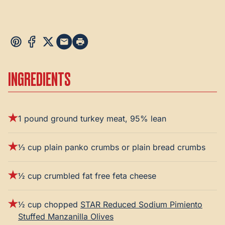
INGREDIENTS
1 pound ground turkey meat, 95% lean
⅓ cup plain panko crumbs or plain bread crumbs
½ cup crumbled fat free feta cheese
½ cup chopped
STAR Reduced Sodium Pimiento
Stuffed Manzanilla Olives