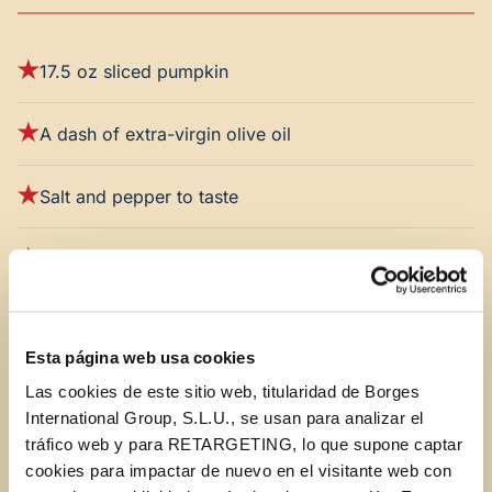
17.5 oz sliced pumpkin
A dash of extra-virgin olive oil
Salt and pepper to taste
A pinch of turmeric
1 tbsp of sesame seeds
Esta página web usa cookies
1 tbsp of pumpkin seeds
Las cookies de este sitio web, titularidad de Borges
International Group, S.L.U., se usan para analizar el
tráfico web y para RETARGETING, lo que supone captar
1 tbsp of balsamic vinegar
cookies para impactar de nuevo en el visitante web con