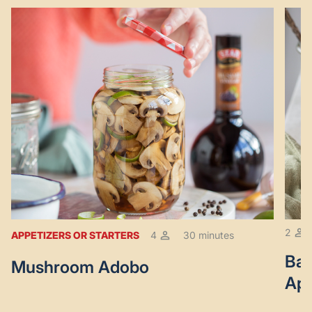
2
APPETIZERS OR STARTERS
4
30 minutes
Bak
Mushroom Adobo
App