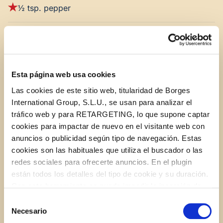
½ tsp. pepper
1 ½ cup cheddar, shredded
½ cup armesan cheese, shredded
Esta página web usa cookies
Las cookies de este sitio web, titularidad de Borges
¼ cup
STAR Extra Light Olive Oil
International Group, S.L.U., se usan para analizar el
tráfico web y para RETARGETING, lo que supone captar
12 oz., beer – choice of flavor
cookies para impactar de nuevo en el visitante web con
anuncios o publicidad según tipo de navegación. Estas
1 4 oz. can of chopped green chilies
cookies son las habituales que utiliza el buscador o las
redes sociales para ofrecerte anuncios. En el plugin
están todos los detalles del tipo de cookie y su duración.
Con esta herramienta se puede impedir la inserción de
INSTRUCTIONS
estas cookies. En el
enlace a la política de Cookies
de
Selección
la web aparece cómo evitar las cookies en el navegador.
Necesario
de
Si se desea ver otra vez esta notificación navegar en