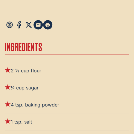
INGREDIENTS
2 ½ cup flour
¼ cup sugar
4 tsp. baking powder
1 tsp. salt