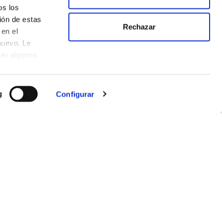
os los
ión de estas
Rechazar
en el
nuevo. Le
cer algunos
g
Configurar
CONTACT US