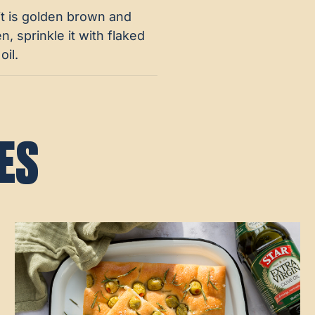
it is golden brown and
n, sprinkle it with flaked
oil.
ES