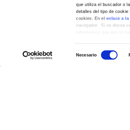
que utiliza el buscador o l
detalles del tipo de cooki
cookies. En el
enlace a la
navegador. Si se desea ve
informamos que aún no hab
hábitos de navegación que 
Selección
Necesario
de
consentimiento
SHOP
Where
Our p
Recip