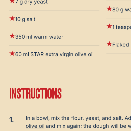
7 g dry yeast
80 g w
10 g salt
1 teas
350 ml warm water
Flaked 
60 ml STAR extra virgin olive oil
INSTRUCTIONS
In a bowl, mix the flour, yeast, and salt.
1.
olive oil
and mix again; the dough will be w