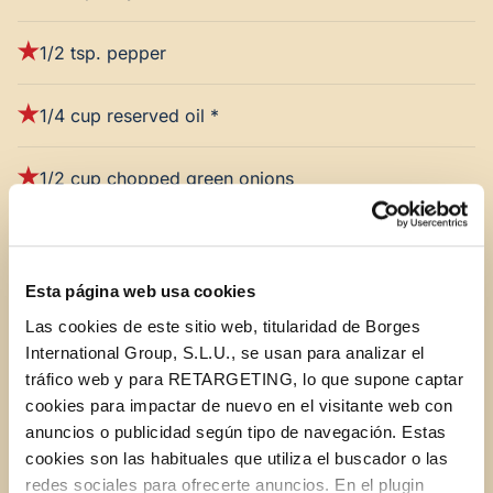
1/2 tsp. pepper
1/4 cup reserved oil *
1/2 cup chopped green onions
4 Tbsp. butter
Esta página web usa cookies
2 cups milk, heated
Las cookies de este sitio web, titularidad de Borges
International Group, S.L.U., se usan para analizar el
Tabasco, dash
tráfico web y para RETARGETING, lo que supone captar
cookies para impactar de nuevo en el visitante web con
1/2 cup
Cara Mia Sun Dried Tomatoes
, drained, oil
anuncios o publicidad según tipo de navegación. Estas
reserved*
cookies son las habituales que utiliza el buscador o las
redes sociales para ofrecerte anuncios. En el plugin