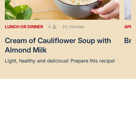
LUNCH OR DINNER
4
20 minutes
APPE
Cream of Cauliflower Soup with
Bro
Almond Milk
Light, healthy and delicious! Prepare this recipe!