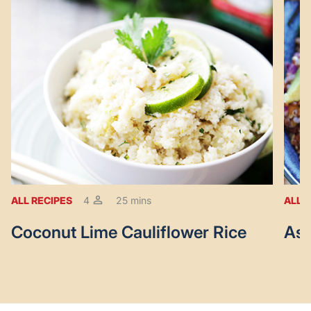
ALL RECIPES
4
25 mins
ALL 
Coconut Lime Cauliflower Rice
Asi