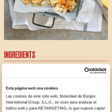
INGREDIENTS
1 cauliflower head
1 spoonful STAR extra-virgin olive oil
Esta página web usa cookies
Las cookies de este sitio web, titularidad de Borges
International Group, S.L.U., se usan para analizar el
1 spoonful sweet paprika
tráfico web y para RETARGETING, lo que supone captar