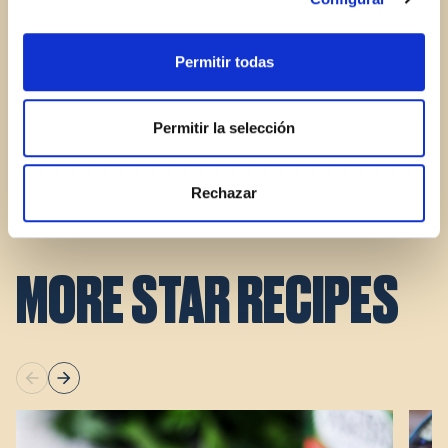
3.
Grease an oven tray with a little
STAR extra-virgin
olive oil
, arrange the cauliflower on top and bake
for about 15 minutes. When it’s done, take the tray
Permitir todas
out of the oven, sprinkle the Parmesan cheese and
grated walnuts on top and pop it back into the oven
Permitir la selección
for a few more minutes.
4.
Serve with a dash of lemon juice on top (optional).
Rechazar
MORE STAR RECIPES