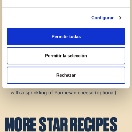
1.
Scoop the flesh out of the avocados and put it into
Configurar
a bowl. Add a little lemon juice and mash it with a
fork.
Permitir todas
2.
Add the sweet corn, the crumbled feta and the crab
sticks, cut into pieces, and mix so that all the
Permitir la selección
ingredients blend together. Season with a touch of
STAR extra-virgin olive oil
and salt and stir well.
Rechazar
3.
Fill the avocado halves with the mixture and garnish
with a sprinkling of Parmesan cheese (optional).
MORE STAR RECIPES