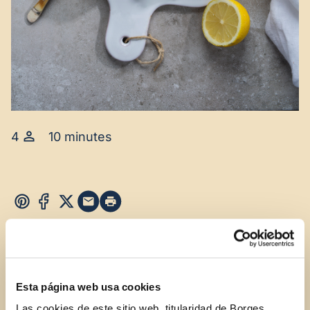
4
10 minutes
INGREDIENTS
Esta página web usa cookies
4 very ripe avocados
Las cookies de este sitio web, titularidad de Borges