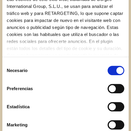
International Group, S.L.U., se usan para analizar el
tráfico web y para RETARGETING, lo que supone captar
8 crab sticks
cookies para impactar de nuevo en el visitante web con
anuncios o publicidad según tipo de navegación. Estas
3 oz feta
cookies son las habituales que utiliza el buscador o las
redes sociales para ofrecerte anuncios. En el plugin
3 oz sweet corn
están todos los detalles del tipo de cookie y su duración.
Con esta herramienta se puede impedir la inserción de
estas cookies. En el
enlace a la política de Cookies
de
Selección
A splash of lemon juice
la web aparece cómo evitar las cookies en el navegador.
Necesario
de
Si se desea ver otra vez esta notificación navegar en
consentimiento
1 teaspoon STAR extra-virgin olive oil
privado y aparecerá de nuevo. Le informamos que aún
Preferencias
no habiendo aceptado las cookies de analytics, Google
permite conocer algunos hábitos de navegación que no le
A pinch of shredded Parmesan cheese
identifican de ninguna forma.
Estadística
INSTRUCTIONS
Marketing