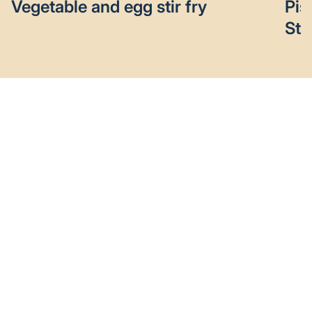
Vegetable and egg stir fry
Pis
Sty