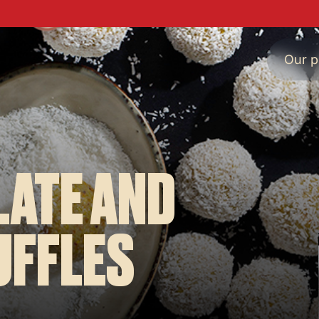
Our p
LATE AND
UFFLES