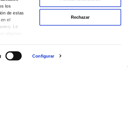
os los
ión de estas
Rechazar
en el
nuevo. Le
cer algunos
g
Configurar
CONTACT US