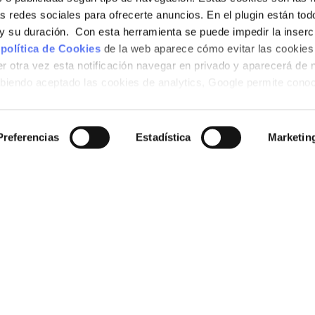
as redes sociales para ofrecerte anuncios. En el plugin están tod
e y su duración. Con esta herramienta se puede impedir la inserc
 política de Cookies
de la web aparece cómo evitar las cookies 
r otra vez esta notificación navegar en privado y aparecerá de 
iendo aceptado las cookies de analytics, Google permite cono
no le identifican de ninguna forma.
Preferencias
Estadística
Marketin
 ONLINE
STAR
 to buy
About us
Sustainability
roducts