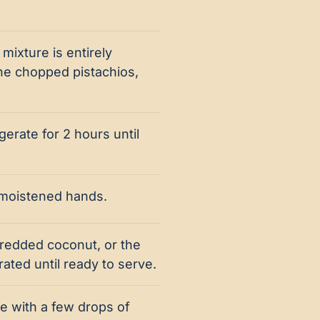
e mixture is entirely
 the chopped pistachios,
gerate for 2 hours until
y moistened hands.
hredded coconut, or the
ated until ready to serve.
le with a few drops of