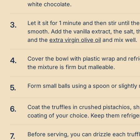
white chocolate.
Let it sit for 1 minute and then stir until th
3.
smooth. Add the vanilla extract, the salt,
and the
extra virgin olive oil
and mix well.
Cover the bowl with plastic wrap and refri
4.
the mixture is firm but malleable.
Form small balls using a spoon or slightl
5.
Coat the truffles in crushed pistachios, s
6.
coating of your choice. Keep them refriger
Before serving, you can drizzle each truff
7.