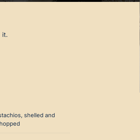
it.
stachios, shelled and
chopped