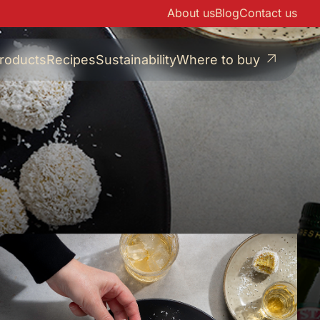
About us
Blog
Contact us
roducts
Recipes
Sustainability
Where to buy