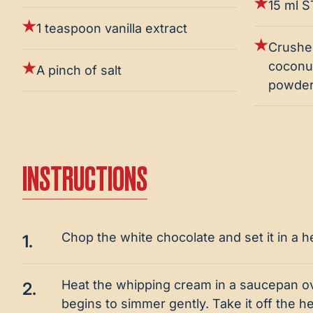
15 ml ST
1 teaspoon vanilla extract
Crushe
coconut
A pinch of salt
powder 
INSTRUCTIONS
Chop the white chocolate and set it in a h
1.
Heat the whipping cream in a saucepan ov
2.
begins to simmer gently. Take it off the he