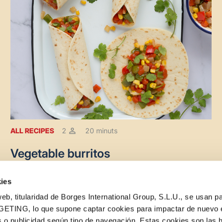
ALL RECIPES
2
20 minuts
Vegetable burritos
ies
eb, titularidad de Borges International Group, S.L.U., se usan pa
GETING, lo que supone captar cookies para impactar de nuevo 
 o publicidad según tipo de navegación. Estas cookies son las 