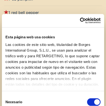
1 red bell pepper
7 oz spinach
Esta página web usa cookies
3 carrots
Las cookies de este sitio web, titularidad de Borges
International Group, S.L.U., se usan para analizar el
5.3 oz beets
tráfico web y para RETARGETING, lo que supone captar
cookies para impactar de nuevo en el visitante web con
8.8 oz quinoa
anuncios o publicidad según tipo de navegación. Estas
cookies son las habituales que utiliza el buscador o las
redes sociales para ofrecerte anuncios. En el plugin
STAR Extra Virgin Olive Oil
están todos los detalles del tipo de cookie y su duración.
Con esta herramienta se puede impedir la inserción de
Salt and pepper
estas cookies. En el
enlace a la política de Cookies
de
Selección
la web aparece cómo evitar las cookies en el navegador.
Necesario
de