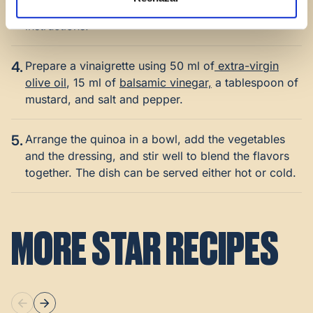
3.
Cook the quinoa according to the manufacturer’s
instructions.
4.
Prepare a vinaigrette using 50 ml of
extra-virgin
olive oil
, 15 ml of
balsamic vinegar,
a tablespoon of
mustard, and salt and pepper.
5.
Arrange the quinoa in a bowl, add the vegetables
and the dressing, and stir well to blend the flavors
together. The dish can be served either hot or cold.
MORE STAR RECIPES