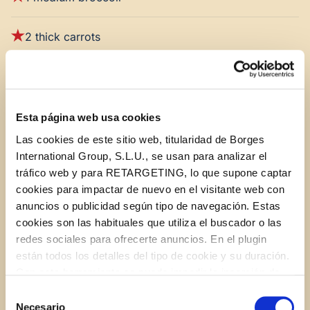
2 thick carrots
2 small zucchini
3.5 oz runner beans
Esta página web usa cookies
Las cookies de este sitio web, titularidad de Borges
1 green pepper
International Group, S.L.U., se usan para analizar el
tráfico web y para RETARGETING, lo que supone captar
cookies para impactar de nuevo en el visitante web con
—
anuncios o publicidad según tipo de navegación. Estas
cookies son las habituales que utiliza el buscador o las
For the sauce:
redes sociales para ofrecerte anuncios. En el plugin
están todos los detalles del tipo de cookie y su duración.
Con esta herramienta se puede impedir la inserción de
3.50 oz STAR extra-virgin olive oil
estas cookies. En el
enlace a la política de Cookies
de
Selección
la web aparece cómo evitar las cookies en el navegador.
Necesario
de