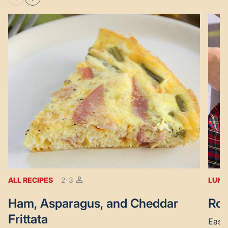
ALL RECIPES
2-3
LUNC
Ham, Asparagus, and Cheddar
Roa
Frittata
Easy 