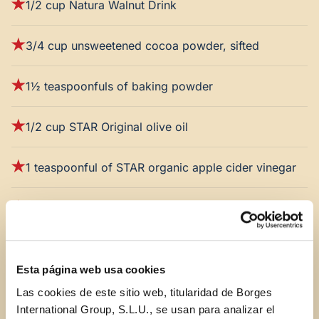
1/2 cup Natura Walnut Drink
3/4 cup unsweetened cocoa powder, sifted
1½ teaspoonfuls of baking powder
1/2 cup STAR Original olive oil
1 teaspoonful of STAR organic apple cider vinegar
3/4 cup brown sugar
1 pinch of salt
Esta página web usa cookies
1/4 cup hot water
Las cookies de este sitio web, titularidad de Borges
International Group, S.L.U., se usan para analizar el