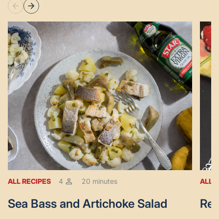
ALL RECIPES
4
20 minutes
ALL 
Sea Bass and Artichoke Salad
Red