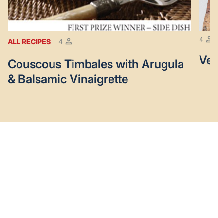
4
ALL RECIPES
4
Veg
Couscous Timbales with Arugula
& Balsamic Vinaigrette