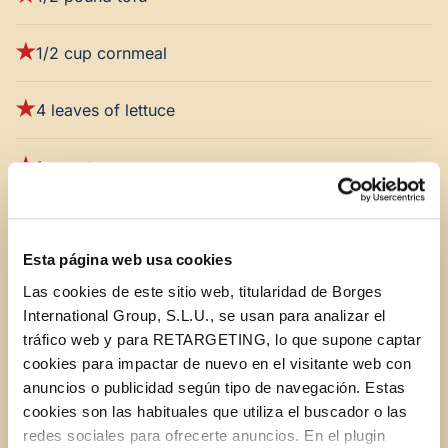
1/2 cup cornmeal
4 leaves of lettuce
1 carrot
4 radishes
Esta página web usa cookies
½ avocado
Las cookies de este sitio web, titularidad de Borges
International Group, S.L.U., se usan para analizar el
2 tablespoons sesame seeds
tráfico web y para RETARGETING, lo que supone captar
cookies para impactar de nuevo en el visitante web con
anuncios o publicidad según tipo de navegación. Estas
STAR Extra Virgin Olive Oil
cookies son las habituales que utiliza el buscador o las
redes sociales para ofrecerte anuncios. En el plugin