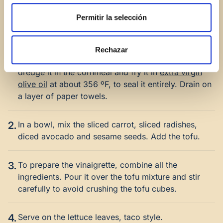
Permitir la selección
INSTRUCTIONS
Rechazar
1.
Drain the tofu and pat it dry. Cut it into small cubes,
dredge it in the cornmeal and fry it in
extra virgin
olive oil
at about 356 ºF, to seal it entirely. Drain on
a layer of paper towels.
2.
In a bowl, mix the sliced carrot, sliced radishes,
diced avocado and sesame seeds. Add the tofu.
3.
To prepare the vinaigrette, combine all the
ingredients. Pour it over the tofu mixture and stir
carefully to avoid crushing the tofu cubes.
4.
Serve on the lettuce leaves, taco style.