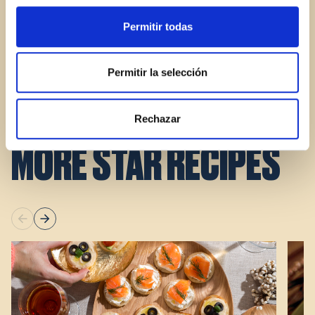
does not fall apart when frying. To add juiciness, we
Permitir todas
can add an egg.
3.
Finally, we shape it into a hamburger and fry it with
Permitir la selección
a drizzle of oil.
Rechazar
MORE STAR RECIPES