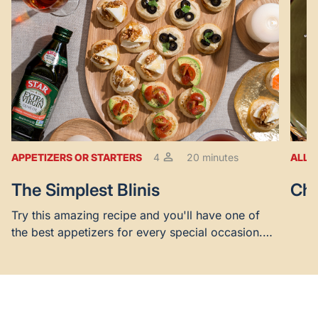
APPETIZERS OR STARTERS
4
20 minutes
ALL 
The Simplest Blinis
Chi
Try this amazing recipe and you'll have one of
the best appetizers for every special occasion.
Easy and delicious!