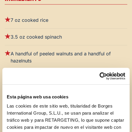
7 oz cooked rice
3.5 oz cooked spinach
A handful of peeled walnuts and a handful of
hazelnuts
A clove of garlic
A spring onion
Esta página web usa cookies
Las cookies de este sitio web, titularidad de Borges
Soy sauce
International Group, S.L.U., se usan para analizar el
tráfico web y para RETARGETING, lo que supone captar
cookies para impactar de nuevo en el visitante web con
Bread crumbs