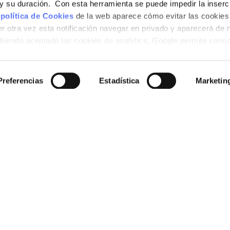
e y su duración. Con esta herramienta se puede impedir la inserc
 política de Cookies
de la web aparece cómo evitar las cookies 
r otra vez esta notificación navegar en privado y aparecerá de 
iendo aceptado las cookies de analytics, Google permite cono
no le identifican de ninguna forma.
Preferencias
Estadística
Marketin
 ONLINE
STAR
 to buy
About us
Sustainability
roducts
Blog
es