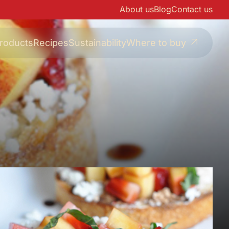
About us
Blog
Contact us
roducts
Recipes
Sustainability
Where to buy