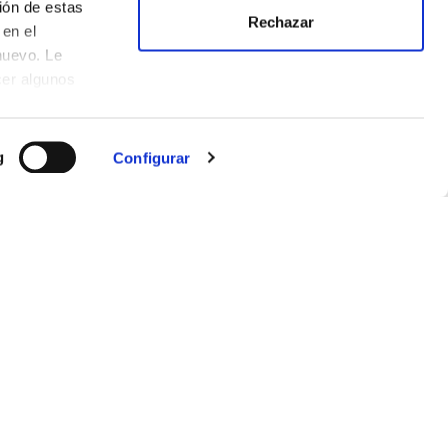
ión de estas
Rechazar
en el
nuevo. Le
cer algunos
g
Configurar
CONTACT US