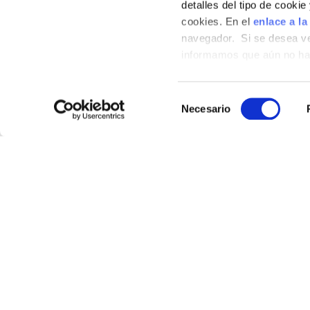
detalles del tipo de cooki
cookies. En el
enlace a la
navegador. Si se desea ve
informamos que aún no hab
hábitos de navegación que 
Selección
Necesario
de
consentimiento
SHOP
Where
Our p
Recip