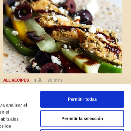
ALL RECIPES
4
20 mins
Greek Chicken Tacos
Permitir todas
ra analizar el
en el
Permitir la selección
habituales
os los