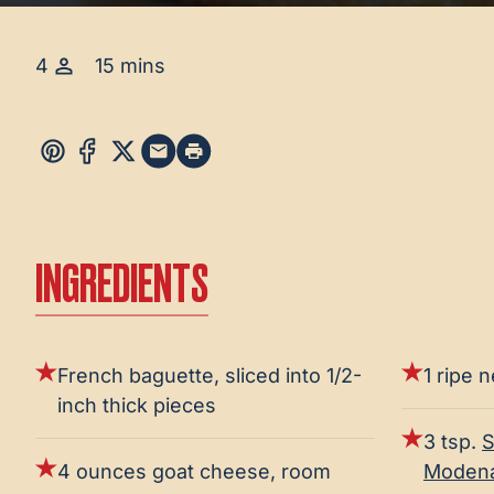
4
15 mins
INGREDIENTS
French baguette, sliced into 1/2-
1 ripe 
inch thick pieces
3 tsp.
S
4 ounces goat cheese, room
Modena,