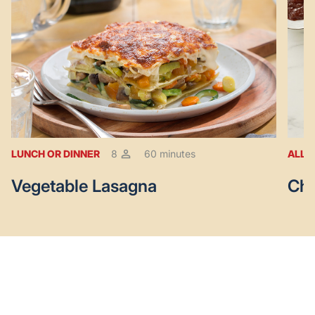
LUNCH OR DINNER
8
60 minutes
ALL 
Vegetable Lasagna
Ch