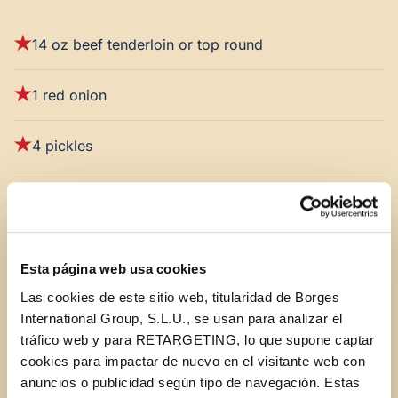
14 oz beef tenderloin or top round
1 red onion
4 pickles
2 teaspoons capers
1 bunch chives
Esta página web usa cookies
2 teaspoons djon mustard
Las cookies de este sitio web, titularidad de Borges
International Group, S.L.U., se usan para analizar el
tráfico web y para RETARGETING, lo que supone captar
2 teaspoons Worcestershire sauce
cookies para impactar de nuevo en el visitante web con
anuncios o publicidad según tipo de navegación. Estas