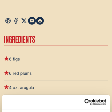
INGREDIENTS
6 figs
6 red plums
4 oz. arugula
6 oz. feta cheese