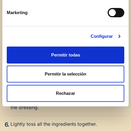
1.
For the dressing
Peel and dice two red plums. Add
the plums into a blender and emulsify.
Marketing
2.
Add the apple cider vinegar and egg yolks.
Configurar
3.
Slowly add the olive oil into the blender and blend
on low speed. Then add the sugar and blend well.
Permitir todas
4.
For the salad
Cut the figs into quarters. Peel and
Permitir la selección
medium dice four red plums. Place the figs and
plums in a bowl.
Rechazar
5.
Add the arugula and feta cheese and drizzle with
the dressing.
6.
Lightly toss all the ingredients together.