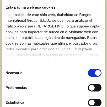
4 oz.
STAR Unfiltered Organic Apple Cider Vinegar
Esta página web usa cookies
Las cookies de este sitio web, titularidad de Borges
2 oz.
STAR Roasted Garlic Oil
International Group, S.L.U., se usan para analizar el
tráfico web y para RETARGETING, lo que supone captar
2 egg yolks
cookies para impactar de nuevo en el visitante web con
anuncios o publicidad según tipo de navegación. Estas
cookies son las habituales que utiliza el buscador o las
1 tsp. salt
redes sociales para ofrecerte anuncios. En el plugin
están todos los detalles del tipo de cookie y su duración.
1 tsp. pepper
Con esta herramienta se puede impedir la inserción de
estas cookies. En el
enlace a la política de Cookies
de
Selección
3 Tbs. sugar
la web aparece cómo evitar las cookies en el navegador.
Necesario
de
Si se desea ver otra vez esta notificación navegar en
consentimiento
privado y aparecerá de nuevo. Le informamos que aún
Preferencias
no habiendo aceptado las cookies de analytics, Google
INSTRUCTIONS
permite conocer algunos hábitos de navegación que no le
identifican de ninguna forma.
Estadística