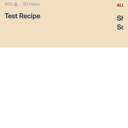
900
50 hours
ALL 
Test Recipe
Shr
So