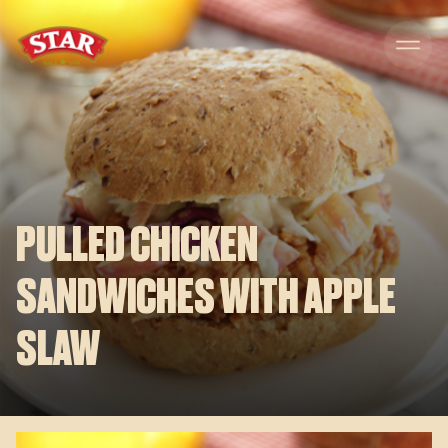
Skip to content
PULLED CHICKEN
SANDWICHES WITH APPLE
SLAW