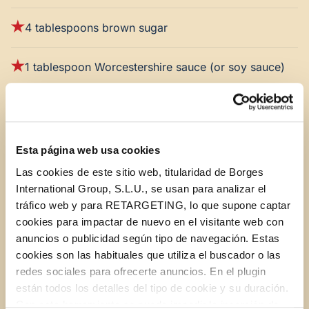
4 tablespoons brown sugar
1 tablespoon Worcestershire sauce (or soy sauce)
Hamburger buns
Esta página web usa cookies
Las cookies de este sitio web, titularidad de Borges
For the Apple Slaw:
International Group, S.L.U., se usan para analizar el
tráfico web y para RETARGETING, lo que supone captar
2 tablespoons
STAR Unfiltered Organic Apple Cider
cookies para impactar de nuevo en el visitante web con
Vinegar
anuncios o publicidad según tipo de navegación. Estas
cookies son las habituales que utiliza el buscador o las
redes sociales para ofrecerte anuncios. En el plugin
4 tablespoons plain Greek yogurt (or mayo)
están todos los detalles del tipo de cookie y su duración.
Con esta herramienta se puede impedir la inserción de