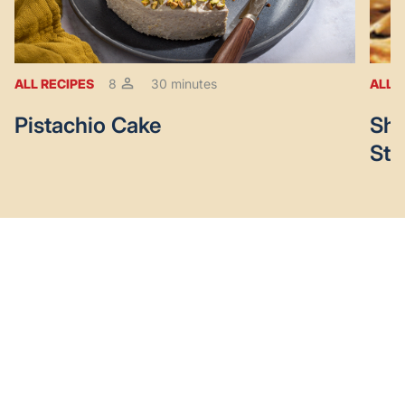
ALL RECIPES
8
30 minutes
ALL 
Pistachio Cake
Sha
Ste