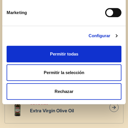
more flavor).
Marketing
2.
In another small pan, heat the oil with chopped
garlic and pepper, when the garlic starts to brown,
add the shrimp and remove from the heat.
Configurar
3.
Finish with chopped chive.
Permitir todas
Permitir la selección
PRODUCTS USED
Rechazar
OLIVE OILS
Extra Virgin Olive Oil