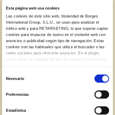
Esta página web usa cookies
2.2 lbs large shrimp
Las cookies de este sitio web, titularidad de Borges
International Group, S.L.U., se usan para analizar el
1 Garlic bulb
tráfico web y para RETARGETING, lo que supone captar
cookies para impactar de nuevo en el visitante web con
anuncios o publicidad según tipo de navegación. Estas
Star extra virgin olive oil
cookies son las habituales que utiliza el buscador o las
redes sociales para ofrecerte anuncios. En el plugin
1 Bunch of chives
están todos los detalles del tipo de cookie y su duración.
Con esta herramienta se puede impedir la inserción de
1 Red Finger pepper
estas cookies. En el
enlace a la política de Cookies
de
Selección
la web aparece cómo evitar las cookies en el navegador.
Necesario
de
Si se desea ver otra vez esta notificación navegar en
consentimiento
privado y aparecerá de nuevo. Le informamos que aún
INSTRUCTIONS
Preferencias
no habiendo aceptado las cookies de analytics, Google
permite conocer algunos hábitos de navegación que no le
identifican de ninguna forma.
Estadística
1.
Grill 5 large prawns in a hot pan (the heads have