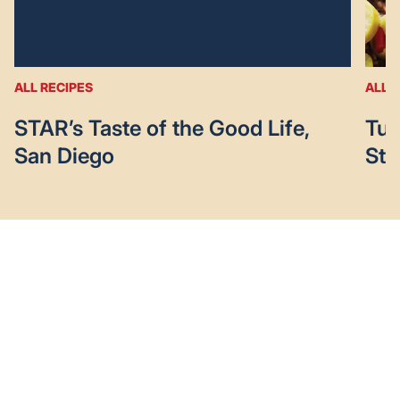
ALL RECIPES
ALL 
STAR’s Taste of the Good Life,
Tun
San Diego
Stu