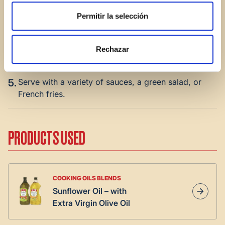
the chicken pieces into the hot oil, ensuring they are
completely submerged.
Permitir la selección
4.
Fry the chicken for 10-12 minutes until golden.
Rechazar
Remove and set on a wire rack or paper towels.
5.
Serve with a variety of sauces, a green salad, or
French fries.
PRODUCTS USED
COOKING OILS BLENDS
Sunflower Oil – with
Extra Virgin Olive Oil