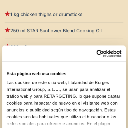
1 kg chicken thighs or drumsticks
250 ml STAR Sunflower Blend Cooking Oil
200 g flour
1 teaspoon paprika
Esta página web usa cookies
1 teaspoon garlic powder
Las cookies de este sitio web, titularidad de Borges
International Group, S.L.U., se usan para analizar el
Salt and pepper
tráfico web y para RETARGETING, lo que supone captar
cookies para impactar de nuevo en el visitante web con
anuncios o publicidad según tipo de navegación. Estas
2 large eggs
cookies son las habituales que utiliza el buscador o las
redes sociales para ofrecerte anuncios. En el plugin