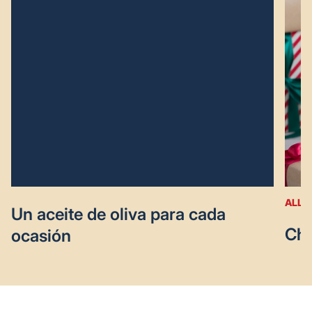
ALL 
Un aceite de oliva para cada
Chr
ocasión