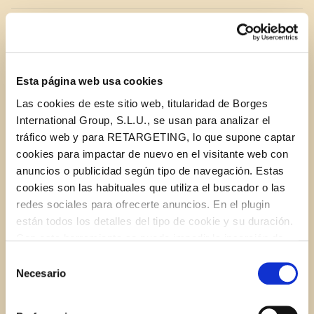
1/2 tsp. salt
1 Tbsp. dried Italian herbs
Esta página web usa cookies
Las cookies de este sitio web, titularidad de Borges
1/3 cup grated Parmesan cheese
International Group, S.L.U., se usan para analizar el
tráfico web y para RETARGETING, lo que supone captar
1 cup low-fat buttermilk
cookies para impactar de nuevo en el visitante web con
anuncios o publicidad según tipo de navegación. Estas
cookies son las habituales que utiliza el buscador o las
2 Tbsp. unsalted butter, melted
redes sociales para ofrecerte anuncios. En el plugin
están todos los detalles del tipo de cookie y su duración.
2 eggs
Con esta herramienta se puede impedir la inserción de
estas cookies. En el
enlace a la política de Cookies
de
Selección
11
STAR Pimiento Stuffed Olives
, chopped (about
la web aparece cómo evitar las cookies en el navegador.
Necesario
de
1/2 cup)
Si se desea ver otra vez esta notificación navegar en
consentimiento
privado y aparecerá de nuevo. Le informamos que aún