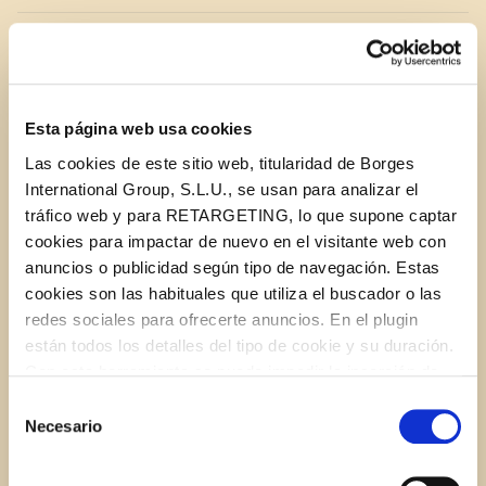
1 baguette, cut into 3-4 equal pieces, toasted, for
serving
Esta página web usa cookies
Arugula, for serving
Las cookies de este sitio web, titularidad de Borges
International Group, S.L.U., se usan para analizar el
Sliced tomatoes, for serving
tráfico web y para RETARGETING, lo que supone captar
cookies para impactar de nuevo en el visitante web con
For the kale pesto:
anuncios o publicidad según tipo de navegación. Estas
cookies son las habituales que utiliza el buscador o las
1 1/2 cups kale leaves
redes sociales para ofrecerte anuncios. En el plugin
están todos los detalles del tipo de cookie y su duración.
Con esta herramienta se puede impedir la inserción de
2 garlic cloves, peeled
estas cookies. En el
enlace a la política de Cookies
de
Selección
la web aparece cómo evitar las cookies en el navegador.
Necesario
de
3 Tbsp. pine nuts
Si se desea ver otra vez esta notificación navegar en
consentimiento
privado y aparecerá de nuevo. Le informamos que aún