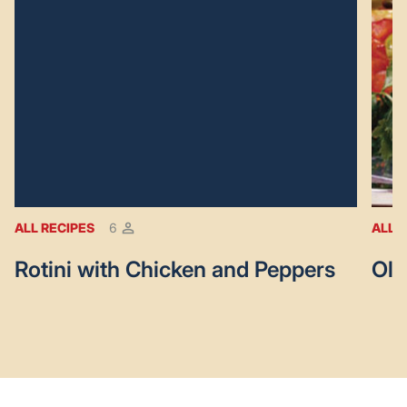
ALL RECIPES
6
ALL 
Rotini with Chicken and Peppers
Oli