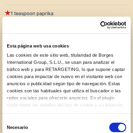
1 teaspoon paprika
100 g flour
Esta página web usa cookies
50 g chickpea flour (optional, for a crunchier
texture)
Las cookies de este sitio web, titularidad de Borges
International Group, S.L.U., se usan para analizar el
tráfico web y para RETARGETING, lo que supone captar
Salt and pepper
cookies para impactar de nuevo en el visitante web con
anuncios o publicidad según tipo de navegación. Estas
A splash of STAR Sunflower blend cooking oil
cookies son las habituales que utiliza el buscador o las
redes sociales para ofrecerte anuncios. En el plugin
Lemon wedges for serving
están todos los detalles del tipo de cookie y su duración.
Con esta herramienta se puede impedir la inserción de
estas cookies. En el
enlace a la política de Cookies
de
Selección
la web aparece cómo evitar las cookies en el navegador.
Necesario
de
INSTRUCTIONS