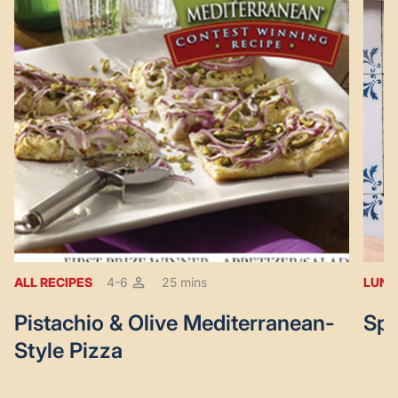
ALL RECIPES
4-6
25 mins
LUNC
Pistachio & Olive Mediterranean-
Spa
Style Pizza