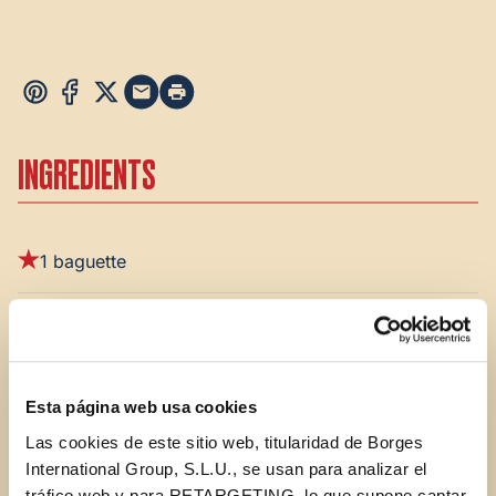
INGREDIENTS
1 baguette
2 Tbsp.
STAR Extra Virgin Olive Oil
4 large tomatoes, diced
Esta página web usa cookies
Las cookies de este sitio web, titularidad de Borges
1 clove garlic, minced
International Group, S.L.U., se usan para analizar el
tráfico web y para RETARGETING, lo que supone captar