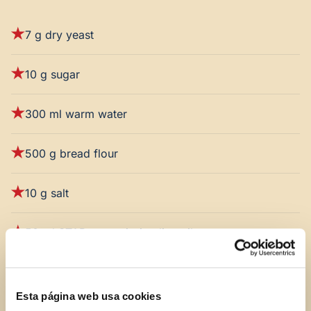
7 g dry yeast
10 g sugar
300 ml warm water
500 g bread flour
10 g salt
50 ml STAR extra virgin olive oil
100 g STAR manzanilla pimiento stuffed olives
Esta página web usa cookies