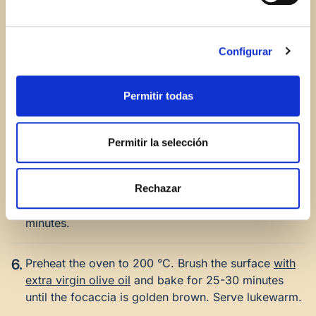
until it has doubled in size.
3.
On a baking sheet lined with parchment paper, turn
Configurar
out the dough and shape it into an oval to resemble
an Easter egg. With lightly oiled hands, gently
stretch the dough until it is the desired size.
Permitir todas
4.
Add the
olives
, pressing the slices gently into the
Permitir la selección
surface of the dough. Sprinkle with the fresh herbs
and a little flaked salt.
Rechazar
5.
Cover with a cloth and let it rise again for 30
minutes.
6.
Preheat the oven to 200 °C. Brush the surface
with
extra virgin olive oil
and bake for 25-30 minutes
until the focaccia is golden brown. Serve lukewarm.