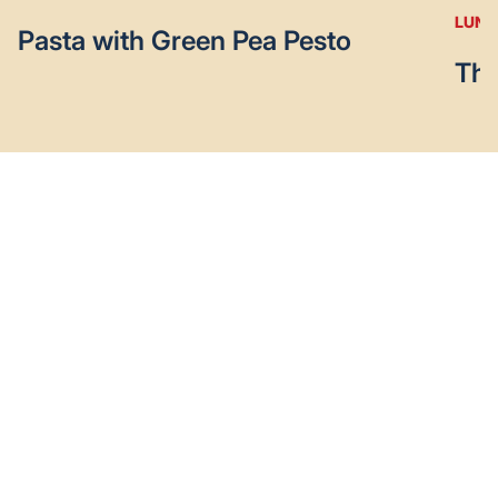
LUNC
Pasta with Green Pea Pesto
The