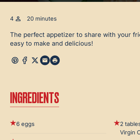
4
20 minutes
The perfect appetizer to share with your fr
easy to make and delicious!
INGREDIENTS
6 eggs
2 table
Virgin O