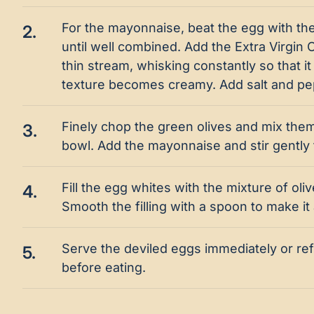
For the mayonnaise, beat the egg with the
2.
until well combined. Add the Extra Virgin Olive
thin stream, whisking constantly so that it
texture becomes creamy. Add salt and pep
Finely chop the green olives and mix them
3.
bowl. Add the mayonnaise and stir gently
Fill the egg whites with the mixture of ol
4.
Smooth the filling with a spoon to make it 
Serve the deviled eggs immediately or refr
5.
before eating.