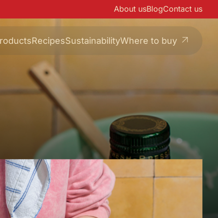
About us
Blog
Contact us
roducts
Recipes
Sustainability
Where to buy