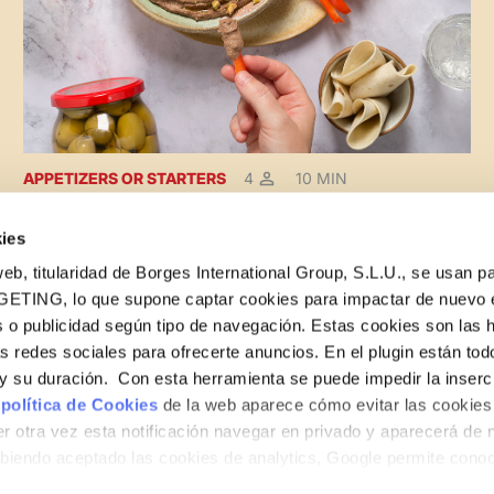
APPETIZERS OR STARTERS
4
10 MIN
Easy appetizer: Olive hummus
ies
eb, titularidad de Borges International Group, S.L.U., se usan pa
GETING, lo que supone captar cookies para impactar de nuevo 
 o publicidad según tipo de navegación. Estas cookies son las 
as redes sociales para ofrecerte anuncios. En el plugin están tod
e y su duración. Con esta herramienta se puede impedir la inserc
 política de Cookies
de la web aparece cómo evitar las cookies 
r otra vez esta notificación navegar en privado y aparecerá de 
iendo aceptado las cookies de analytics, Google permite cono
no le identifican de ninguna forma.