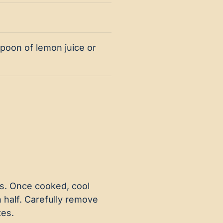
spoon of lemon juice or
es. Once cooked, cool
 half. Carefully remove
tes.