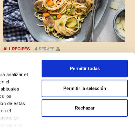
ALL RECIPES
4 SERVES
Spaghetti with vegetable carbonara
Permitir todas
ra analizar el
en el
Permitir la selección
habituales
os los
ión de estas
Rechazar
en el
nuevo. Le
cer algunos