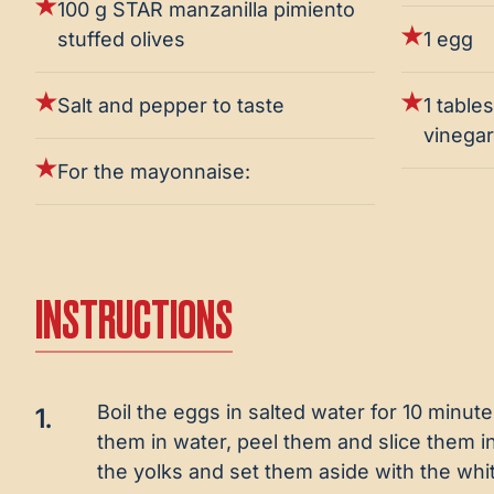
100 g STAR manzanilla pimiento
stuffed olives
1 egg
Salt and pepper to taste
1 table
vinegar
For the mayonnaise:
INSTRUCTIONS
Boil the eggs in salted water for 10 minut
1.
them in water, peel them and slice them in
the yolks and set them aside with the whi