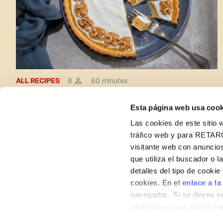
ALL RECIPES
8
60 minutes
Pumpkin Pie
Esta página web usa cook
Las cookies de este sitio w
tráfico web y para RETAR
visitante web con anuncios
que utiliza el buscador o l
detalles del tipo de cooki
cookies. En el
enlace a la
navegador. Si se desea ve
informamos que aún no hab
hábitos de navegación que 