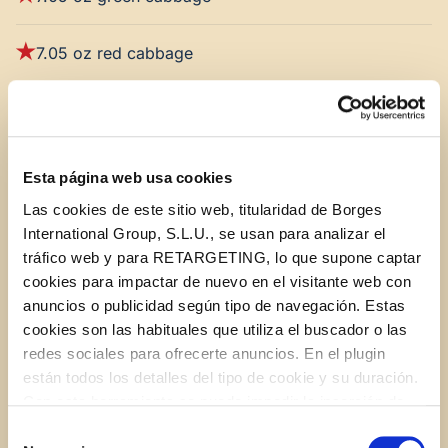
7.05 oz red cabbage
2 carrots
Chives
Esta página web usa cookies
Las cookies de este sitio web, titularidad de Borges
2.8 oz STAR stuffed olives
International Group, S.L.U., se usan para analizar el
tráfico web y para RETARGETING, lo que supone captar
=========
cookies para impactar de nuevo en el visitante web con
anuncios o publicidad según tipo de navegación. Estas
cookies son las habituales que utiliza el buscador o las
For the dressing:
redes sociales para ofrecerte anuncios. En el plugin
están todos los detalles del tipo de cookie y su duración.
3.5 oz mayonnaise
Con esta herramienta se puede impedir la inserción de
estas cookies. En el
enlace a la política de Cookies
de
Selección