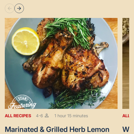
ALL RECIPES
4-6
1 hour 15 minutes
ALL 
Marinated & Grilled Herb Lemon
Wal