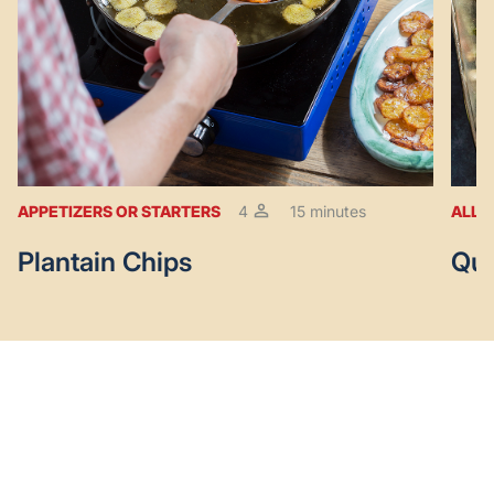
APPETIZERS OR STARTERS
4
15 minutes
ALL 
Plantain Chips
Qui