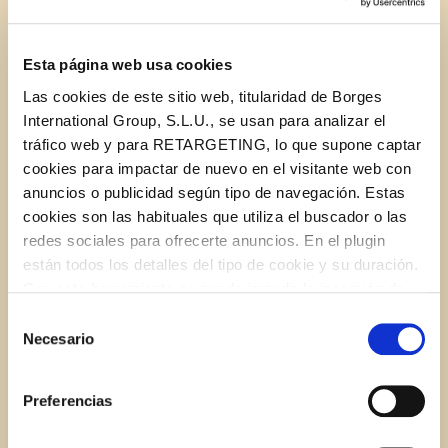
1 bag potatoes
Esta página web usa cookies
Las cookies de este sitio web, titularidad de Borges
1 onion
International Group, S.L.U., se usan para analizar el
tráfico web y para RETARGETING, lo que supone captar
A splash of
STAR Extra Virgin Olive Oil
cookies para impactar de nuevo en el visitante web con
anuncios o publicidad según tipo de navegación. Estas
cookies son las habituales que utiliza el buscador o las
1 teaspoon fresh rosemary
redes sociales para ofrecerte anuncios. En el plugin
están todos los detalles del tipo de cookie y su duración.
Salt and pepper
Con esta herramienta se puede impedir la inserción de
estas cookies. En el
enlace a la política de Cookies
de
Selección
la web aparece cómo evitar las cookies en el navegador.
Necesario
de
Si se desea ver otra vez esta notificación navegar en
INSTRUCTIONS
consentimiento
privado y aparecerá de nuevo. Le informamos que aún
Preferencias
no habiendo aceptado las cookies de analytics, Google
permite conocer algunos hábitos de navegación que no le
Cut the potatoes into 1 cm thick slices and place