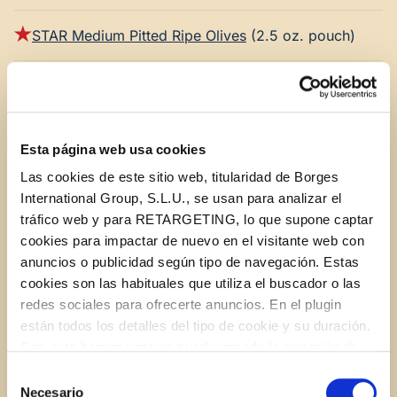
STAR Medium Pitted Ripe Olives
(2.5 oz. pouch)
12 slices bacon (regular cut), cut in half
Esta página web usa cookies
INSTRUCTIONS
Las cookies de este sitio web, titularidad de Borges
International Group, S.L.U., se usan para analizar el
tráfico web y para RETARGETING, lo que supone captar
1.
Preheat oven to 350°F and prepare 2 baking sheets
cookies para impactar de nuevo en el visitante web con
with aluminum foil or parchment (cheese may
anuncios o publicidad según tipo de navegación. Estas
escape the poppers, so to make clean up easy
cookies son las habituales que utiliza el buscador o las
make sure you cover your pans). Place 12 frozen
redes sociales para ofrecerte anuncios. En el plugin
rolls on a microwave safe plate and microwave on
están todos los detalles del tipo de cookie y su duración.
‘defrost’ for about 2 minutes (or until dough is no
Con esta herramienta se puede impedir la inserción de
longer frozen, but not cooked). Cut dinner rolls in
estas cookies. En el
enlace a la política de Cookies
de
Selección
half with kitchen shears.
la web aparece cómo evitar las cookies en el navegador.
Necesario
de