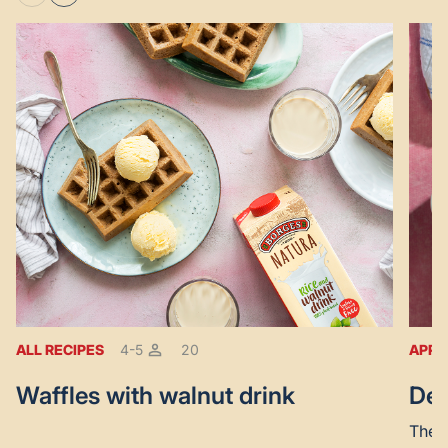
ALL RECIPES
4-5
20
APPE
Waffles with walnut drink
Dev
The p