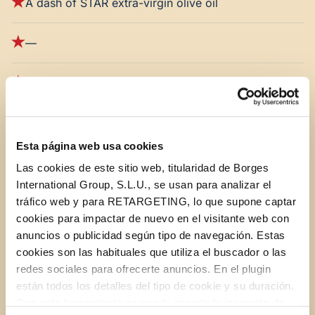
A dash of STAR extra-virgin olive oil
—
For the barbecue sauce (5 oz):
½ spring onion
Esta página web usa cookies
3 cloves of garlic
Las cookies de este sitio web, titularidad de Borges
International Group, S.L.U., se usan para analizar el
tráfico web y para RETARGETING, lo que supone captar
½ green pepper
cookies para impactar de nuevo en el visitante web con
anuncios o publicidad según tipo de navegación. Estas
½ red pepper
cookies son las habituales que utiliza el buscador o las
redes sociales para ofrecerte anuncios. En el plugin
1 cup of ketchup
están todos los detalles del tipo de cookie y su duración.
Con esta herramienta se puede impedir la inserción de