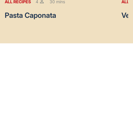
ALL RECIPES
4
30 mins
ALL 
Pasta Caponata
Veg