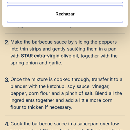
1.
Cut the chicken into small cubes and cook it over
medium-high heat with a dash of
STAR extra-virgin
Rechazar
olive oil
, until it turns golden brown and slightly
crispy. Remove it from the pan.
2.
Make the barbecue sauce by slicing the peppers
into thin strips and gently sautéing them in a pan
with
STAR extra-virgin olive oil
, together with the
spring onion and garlic.
3.
Once the mixture is cooked through, transfer it to a
blender with the ketchup, soy sauce, vinegar,
pepper, corn flour and a pinch of salt. Blend all the
ingredients together and add a little more corn
flour to thicken if necessary.
4.
Cook the barbecue sauce in a saucepan over low