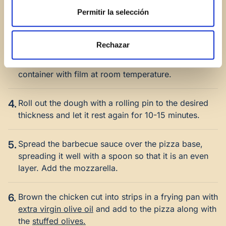
2.
Sprinkle flour on the marble of the kitchen and start
Permitir la selección
working the dough until you get a ball that does not
stick.
Rechazar
3.
Let the dough rest for an hour in a covered
container with film at room temperature.
4.
Roll out the dough with a rolling pin to the desired
thickness and let it rest again for 10-15 minutes.
5.
Spread the barbecue sauce over the pizza base,
spreading it well with a spoon so that it is an even
layer. Add the mozzarella.
6.
Brown the chicken cut into strips in a frying pan with
extra virgin olive oil
and add to the pizza along with
the
stuffed olives.