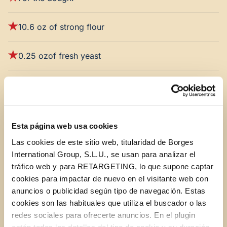
10.6 oz of strong flour
0.25 ozof fresh yeast
A pinch of salt
2 tablespoons of STAR Extra Virgin Olive Oil
Esta página web usa cookies
Las cookies de este sitio web, titularidad de Borges
International Group, S.L.U., se usan para analizar el
tráfico web y para RETARGETING, lo que supone captar
For the topping:
cookies para impactar de nuevo en el visitante web con
anuncios o publicidad según tipo de navegación. Estas
3.5 oz barbecue sauce
cookies son las habituales que utiliza el buscador o las
redes sociales para ofrecerte anuncios. En el plugin
3.5 oz mozzarella cheese