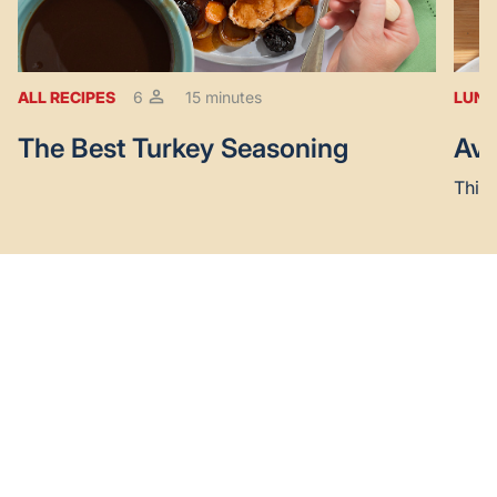
ALL RECIPES
6
15 minutes
LUNC
The Best Turkey Seasoning
Avo
This 