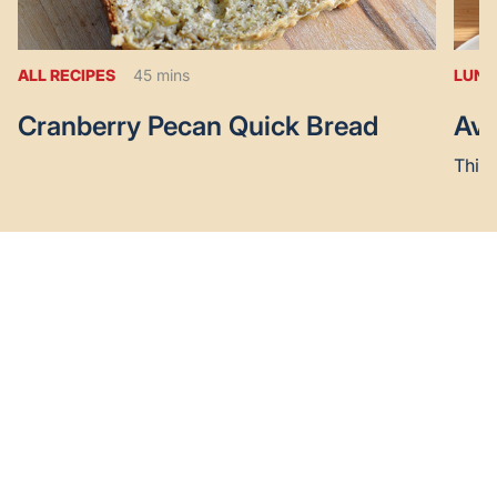
ALL RECIPES
45 mins
LUNC
Cranberry Pecan Quick Bread
Avo
This 