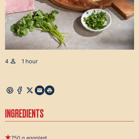
4
1 hour
INGREDIENTS
750 g eggplant