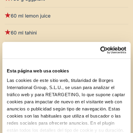
60 ml lemon juice
60 ml tahini
3 small cloves of garlic
Salt and pepper
Esta página web usa cookies
Las cookies de este sitio web, titularidad de Borges
A few sprigs of fresh parsley
International Group, S.L.U., se usan para analizar el
tráfico web y para RETARGETING, lo que supone captar
A splash of STAR extra virgin olive oil
cookies para impactar de nuevo en el visitante web con
anuncios o publicidad según tipo de navegación. Estas
cookies son las habituales que utiliza el buscador o las
Pita bread on the side
redes sociales para ofrecerte anuncios. En el plugin
están todos los detalles del tipo de cookie y su duración.