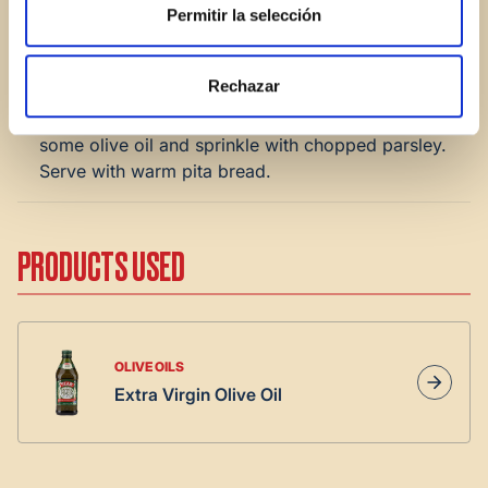
of
extra virgin olive oil
, season to taste and stir.
Permitir la selección
Cover with plastic wrap and refrigerate for at least
2 hours.
Rechazar
5.
Before serving, make a well in the center, pour in
some olive oil and sprinkle with chopped parsley.
Serve with warm pita bread.
PRODUCTS USED
OLIVE OILS
Extra Virgin Olive Oil