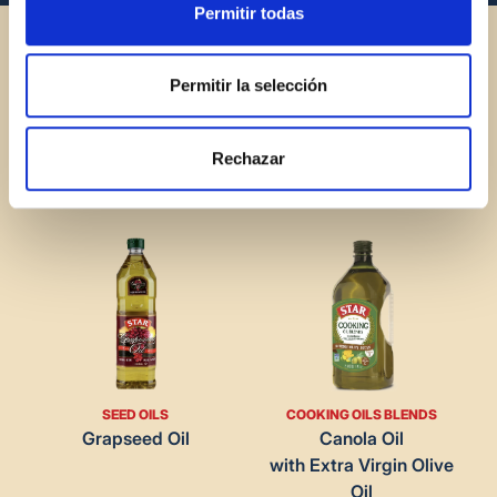
Permitir todas
Permitir la selección
SEED OILS
OLIVES
Canola Refined Oil
Garlic & Lemon Stuffed
Rechazar
Olives
SEED OILS
COOKING OILS BLENDS
Grapseed Oil
Canola Oil
with Extra Virgin Olive
Oil