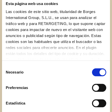
Esta página web usa cookies
Las cookies de este sitio web, titularidad de Borges
International Group, S.L.U., se usan para analizar el
tráfico web y para RETARGETING, lo que supone captar
cookies para impactar de nuevo en el visitante web con
Stir-fry
Deep-fry
Backing
anuncios o publicidad según tipo de navegación. Estas
cookies son las habituales que utiliza el buscador o las
redes sociales para ofrecerte anuncios. En el plugin
están todos los detalles del tipo de cookie y su duración.
CERTIFICATES
Con esta herramienta se puede impedir la inserción de
estas cookies. En el
enlace a la política de Cookies
de
Selección
la web aparece cómo evitar las cookies en el navegador.
Necesario
de
Si se desea ver otra vez esta notificación navegar en
consentimiento
privado y aparecerá de nuevo. Le informamos que aún
Preferencias
no habiendo aceptado las cookies de analytics, Google
permite conocer algunos hábitos de navegación que no le
identifican de ninguna forma.
Estadística