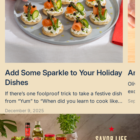
Add Some Sparkle to Your Holiday
Are
Dishes
Olive
excel
If there’s one foolproof trick to take a festive dish
suppo
from “Yum” to “When did you learn to cook like...
Septe
December 9, 2025