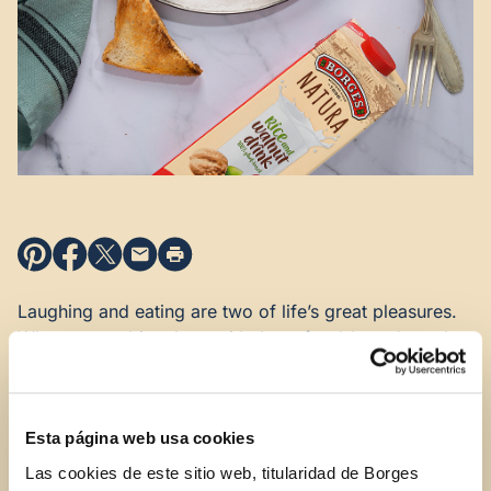
Laughing and eating are two of life’s great pleasures.
Why not combine them with these food-based pranks
guaranteed to surprise everyone on
April’s Fools Day
?
A fake fried egg
Esta página web usa cookies
How about delighting your loved ones with a special
fried egg breakfast? Make them using Greek yogurt or
Las cookies de este sitio web, titularidad de Borges