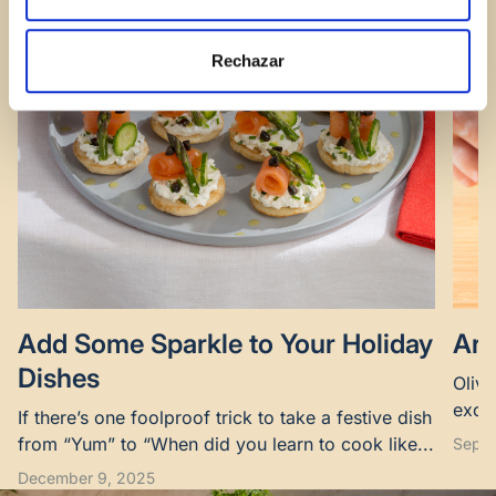
Rechazar
Add Some Sparkle to Your Holiday
Are
Dishes
Olive
excel
If there’s one foolproof trick to take a festive dish
suppo
from “Yum” to “When did you learn to cook like...
Septe
December 9, 2025