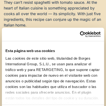
They can’t resist spaghetti with tomato sauce. At the
heart of Italian cuisine is something appreciated by
cooks all over the world — its simplicity. With just five
ingredients, this recipe can conjure up the magic of an
Italian home.
Ingredients
First and foremost you need good quality
extra virgin
olive oil
(the key to any successful recipe), good
Esta página web usa cookies
tomatoes, an onion, garlic, basil and lots of love.
Las cookies de este sitio web, titularidad de Borges
Sauté the chopped onion and garlic in extra virgin
International Group, S.L.U., se usan para analizar el
olive oil for a couple of minutes, then add salt and
tráfico web y para RETARGETING, lo que supone captar
tomatoes.
cookies para impactar de nuevo en el visitante web con
Instructions
anuncios o publicidad según tipo de navegación. Estas
cookies son las habituales que utiliza el buscador o las
If it’s too acidic, you can always add a pinch of sugar.
redes sociales para ofrecerte anuncios. En el plugin
Cook the sauce for about half an hour. When there’s
están todos los detalles del tipo de cookie y su duración.
about ten minutes to go, cook the pasta in boiling
Con esta herramienta se puede impedir la inserción de
water. When the pasta is ready, strain well, sauté in the