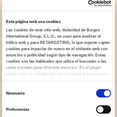
cheese?
You can freeze the bread in individual portions and
unfreeze them every morning in the toaster, which kids
Esta página web usa cookies
will love doing. You can also add some avocado,
Las cookies de este sitio web, titularidad de Borges
sliced tomato or lettuce.
International Group, S.L.U., se usan para analizar el
tráfico web y para RETARGETING, lo que supone captar
Or, even better, how about freezing ready-made
cookies para impactar de nuevo en el visitante web con
sandwiches? Simply take them out of the freezer in the
anuncios o publicidad según tipo de navegación. Estas
morning and save yourself some work.
cookies son las habituales que utiliza el buscador o las
redes sociales para ofrecerte anuncios. En el plugin
están todos los detalles del tipo de cookie y su duración.
Con esta herramienta se puede impedir la inserción de
RECENT POSTS
estas cookies. En el
enlace a la política de Cookies
de
Selección
la web aparece cómo evitar las cookies en el navegador.
Necesario
de
Si se desea ver otra vez esta notificación navegar en
consentimiento
privado y aparecerá de nuevo. Le informamos que aún
Preferencias
no habiendo aceptado las cookies de analytics, Google