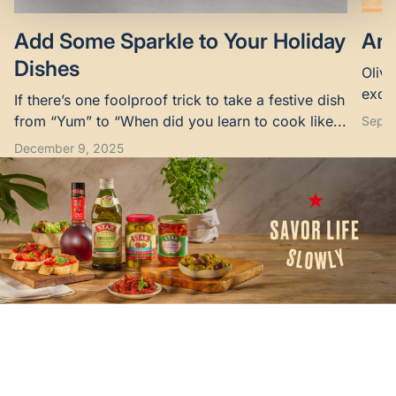
Add Some Sparkle to Your Holiday
Are
Dishes
Olive
excel
If there’s one foolproof trick to take a festive dish
suppo
from “Yum” to “When did you learn to cook like...
Septe
December 9, 2025