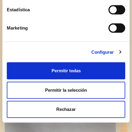
permite conocer algunos hábitos de navegación que no le
identifican de ninguna forma.
Estadística
Marketing
Configurar
Permitir todas
Permitir la selección
Rechazar