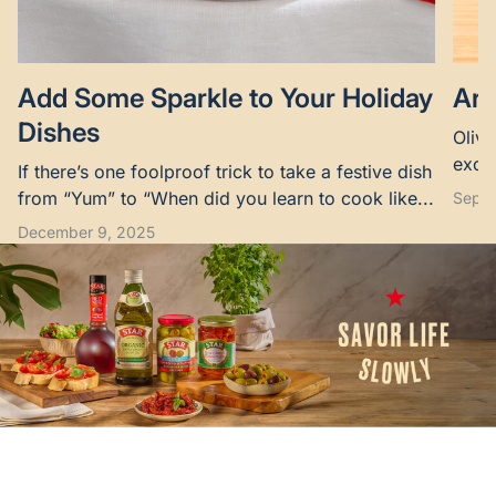
Add Some Sparkle to Your Holiday
Are
Dishes
Olive
excel
If there’s one foolproof trick to take a festive dish
suppo
from “Yum” to “When did you learn to cook like...
Septe
December 9, 2025