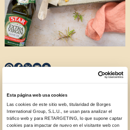
Did you know that you can make irresistible French
fries without frying? But be warned: they can be very
Esta página web usa cookies
addictive!
Las cookies de este sitio web, titularidad de Borges
Simply slice the potatoes and soak them in ice
International Group, S.L.U., se usan para analizar el
water for 10 minutes to remove the excess
tráfico web y para RETARGETING, lo que supone captar
starch.
cookies para impactar de nuevo en el visitante web con
After patting them dry with a paper towel, lay them