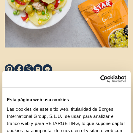
Listen up all you olive lovers, you’re in luck. The
answer to whether you can eat your favorite snack
every day is a resounding yes. Can you? You should!
Esta página web usa cookies
What are the reasons for eating olives every day? Here
Las cookies de este sitio web, titularidad de Borges
they are.
International Group, S.L.U., se usan para analizar el
Olives are heart healthy. The unsaturated fatty
tráfico web y para RETARGETING, lo que supone captar
acids in olives are the best gift you can give your
cookies para impactar de nuevo en el visitante web con