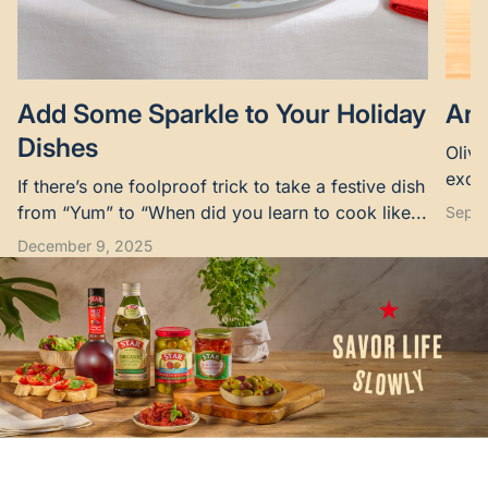
Add Some Sparkle to Your Holiday
Are
Dishes
Olive
excel
If there’s one foolproof trick to take a festive dish
suppo
from “Yum” to “When did you learn to cook like...
Septe
December 9, 2025